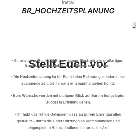
Insta:
BR_HOCHZEITSPLANUNG
Stellt Euch vor
• 
Ihr erlaubt es Euch, auf Eurer eigenen Hochzeit alle großartigen 
Emotionen auszuleben, ohne Stress oder Sorgen.
•
Die Hochzeitsplanung ist für Euch keine Belastung, sondern eine
spannende Zeit, die Ihr ganz entspannt angehen könnt.
•
Eure Wünsche werden mit stetigem Blick auf Eurem festgelegten
Budget in Erfüllung gehen.
•
Ihr habt das ruhige Gewissen, dass an Eurem Ehrentag alles
glattläuft – durch die Unterstützung von professionellen und
eingespielten Hochzeitsdienstleistern aller Art.